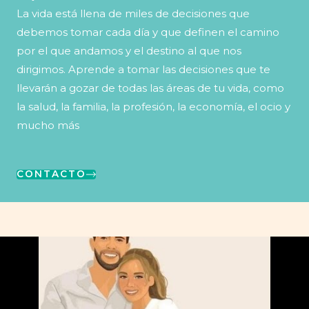
La vida está llena de miles de decisiones que
debemos tomar cada día y que definen el camino
por el que andamos y el destino al que nos
dirigimos. Aprende a tomar las decisiones que te
llevarán a gozar de todas las áreas de tu vida, como
la salud, la familia, la profesión, la economía, el ocio y
mucho más
CONTACTO