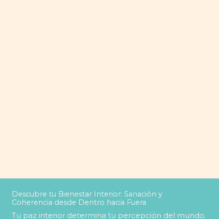
Descubre tu Bienestar Interior: Sanación y
Coherencia desde Dentro hacia Fuera
Tu paz interior determina tu percepción del mundo.