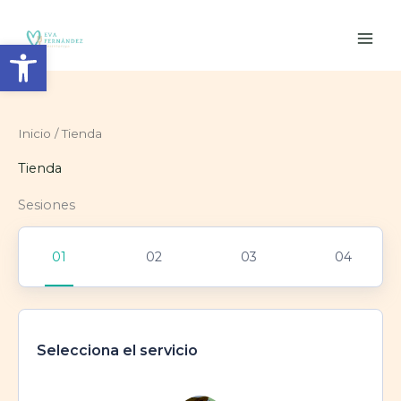
Ir
al
Abrir barra de herramientas
contenido
Inicio
/ Tienda
Tienda
Sesiones
Selecciona el servicio