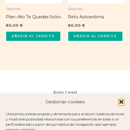
Sesiones
Sesiones
Plan «No Te Quedas Solo»
Reto Autoestima
80,00
€
80,00
€
AÑADIR AL CARRITO
AÑADIR AL CARRITO
Aviso Legal
Política de Privacidad
Gestionar cookies
Política de Cookies
Utilizamos cookies propias y de terceros para analizar nuestros servicios
Mapa del Sitio
y mostrarle publicidad relacionada con sus preferencias en base a un
Declaración de Accesibilidad
perfil elaborado a partir de sus hábitos de navegación (por ejemplo,
páginas visitadas).