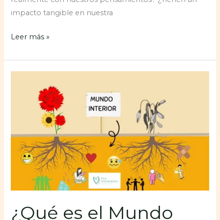
impacto tangible en nuestra
Leer más »
¿Qué
es
el
Mundo
Interior
y
por
qué
es
fundamental
¿Qué es el Mundo
explorarlo?