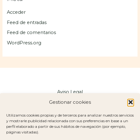
Acceder
Feed de entradas
Feed de comentarios
WordPress.org
Aviso Legal
Política de Privacidad
Gestionar cookies
Política de Cookies
Utilizamos cookies propias y de terceros para analizar nuestros servicios
Mapa del Sitio
y mostrarle publicidad relacionada con sus preferencias en base a un
Declaración de Accesibilidad
perfil elaborado a partir de sus hábitos de navegación (por ejemplo,
páginas visitadas).
© 2026 Eva Fernández Resintoniza · Todos los derechos