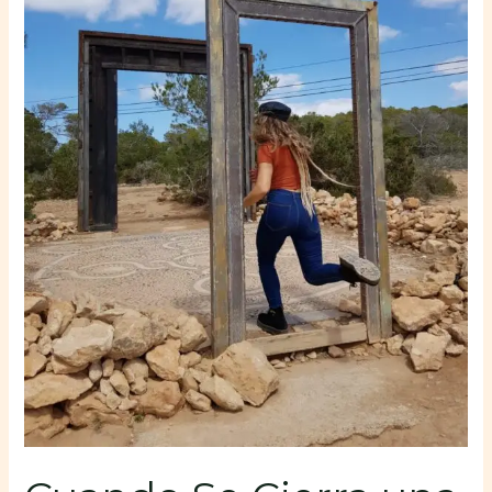
Se
Abren
Puertas:
La
Magia
de
Vivir
en
Sintonía
con
el
Mundo
Interior