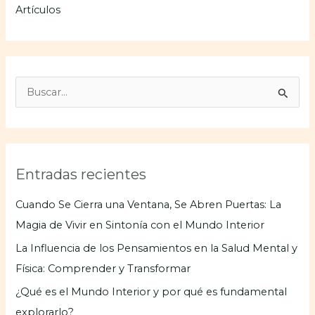
Artículos
B
u
s
c
Entradas recientes
a
r
Cuando Se Cierra una Ventana, Se Abren Puertas: La
p
Magia de Vivir en Sintonía con el Mundo Interior
o
La Influencia de los Pensamientos en la Salud Mental y
r
Física: Comprender y Transformar
:
¿Qué es el Mundo Interior y por qué es fundamental
explorarlo?