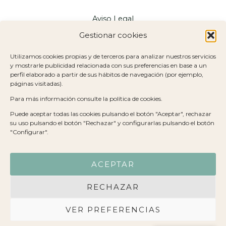
Aviso Legal
Política de Privacidad
Gestionar cookies
Política de Cookies
Utilizamos cookies propias y de terceros para analizar nuestros servicios
Mapa del Sitio
y mostrarle publicidad relacionada con sus preferencias en base a un
Declaración de Accesibilidad
perfil elaborado a partir de sus hábitos de navegación (por ejemplo,
páginas visitadas).
© 2026 Eva Fernández Resintoniza · Todos los derechos
Para más información consulte la política de cookies.
reservados
Puede aceptar todas las cookies pulsando el botón "Aceptar", rechazar
su uso pulsando el botón "Rechazar" y configurarlas pulsando el botón
"Configurar".
ACEPTAR
RECHAZAR
VER PREFERENCIAS